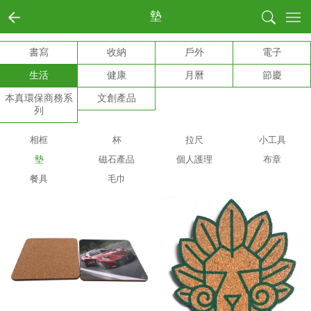
首页
墊
全部商品分類
書寫
收納
戶外
電子
書寫
生活
健康
月曆
節慶
收納
戶外
本真環保商務系
文創產品
列
電子
生活
相框
杯
拉尺
小工具
健康
墊
磁石產品
個人護理
布章
月曆
餐具
毛巾
節慶
本真環保商務系列
文創產品
成功案例
商業客戶
個人用戶