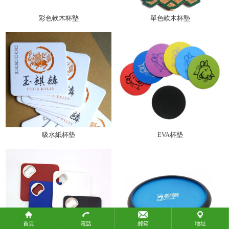
政府機構
教育團體
彩色軟木杯墊
單色軟木杯墊
社會團體
關於攜手
關於攜手
聯繫我們
聯繫我們
付款方式
吸水紙杯墊
EVA杯墊
付款方式
常見問題
產品標準
知識產權
物流方式
首頁
電話
郵箱
地址
生產時間