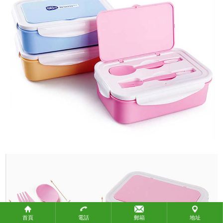
政府機構
教育團體
社會團體
關於攜手
關於攜手
聯繫我們
聯繫我們
付款方式
付款方式
常見問題
產品標準
知識產權
物流方式
首頁
電話
郵箱
地址
生產時間