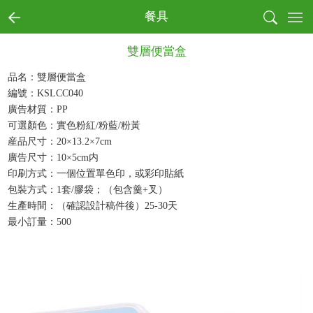
首页
餐具
全部商品分類
雙層便當盒
書寫
收納
品名：雙層便當盒
編號：KSLCC040
戶外
廣告材質：PP
電子
可選顏色：實色粉紅/粉藍/粉黃
生活
産品尺寸：20×13.2×7cm
健康
廣告尺寸：10×5cm内
月曆
印刷方式：一個位置單色印，或彩印貼紙
節慶
包裝方式：1套/膠袋；（包含羹+叉）
生產時間：（確認設計稿件後）25-30天
本真環保商務系列
最小訂量：500
文創產品
成功案例
商業客戶
個人用戶