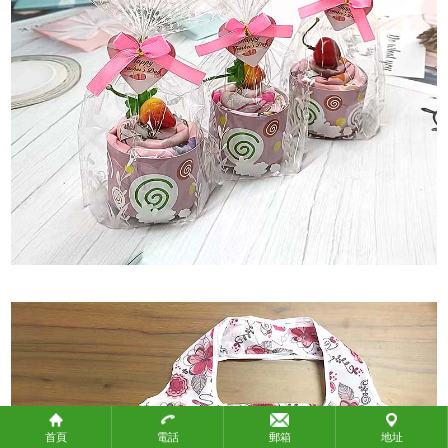
政府機構
教育團體
社會團體
關於攜手
關於攜手
聯繫我們
聯繫我們
付款方式
付款方式
常見問題
產品標準
知識產權
物流方式
首頁
電話
郵箱
地址
生產時間