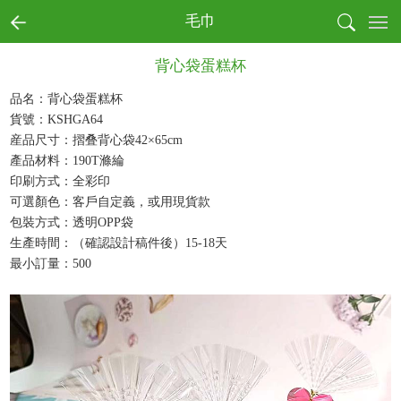
首页
毛巾
全部商品分類
背心袋蛋糕杯
書寫
收納
品名：背心袋蛋糕杯
貨號：KSHGA64
戶外
産品尺寸：摺叠背心袋42×65cm
電子
產品材料：190T滌綸
生活
印刷方式：全彩印
健康
可選顏色：客戶自定義，或用現貨款
月曆
包裝方式：透明OPP袋
節慶
生產時間：（確認設計稿件後）15-18天
最小訂量：500
本真環保商務系列
文創產品
成功案例
商業客戶
個人用戶