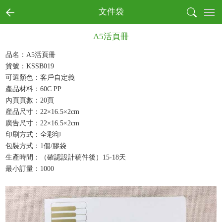
首页
文件袋
全部商品分類
A5活頁冊
書寫
收納
品名：A5活頁冊
貨號：KSSB019
戶外
可選顏色：客戶自定義
電子
產品材料：60C PP
生活
內頁頁數：20頁
健康
産品尺寸：22×16.5×2cm
月曆
廣告尺寸：22×16.5×2cm
節慶
印刷方式：全彩印
包裝方式：1個/膠袋
本真環保商務系列
生產時間：（確認設計稿件後）15-18天
文創產品
最小訂量：1000
成功案例
商業客戶
個人用戶