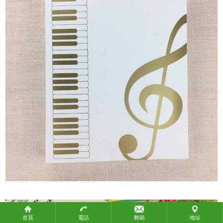
政府機構
教育團體
社會團體
關於攜手
關於攜手
聯繫我們
聯繫我們
付款方式
付款方式
常見問題
產品標準
知識產權
物流方式
首頁
電話
郵箱
地址
生產時間