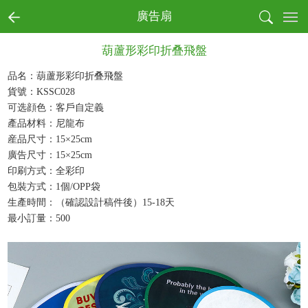
首页
廣告扇
全部商品分類
葫蘆形彩印折叠飛盤
書寫
收納
品名：葫蘆形彩印折叠飛盤
貨號：KSSC028
戶外
可选顔色：客戶自定義
電子
產品材料：尼龍布
生活
産品尺寸：15×25cm
健康
廣告尺寸：15×25cm
月曆
印刷方式：全彩印
節慶
包裝方式：1個/OPP袋
生產時間：（確認設計稿件後）15-18天
本真環保商務系列
最小訂量：500
文創產品
成功案例
商業客戶
個人用戶