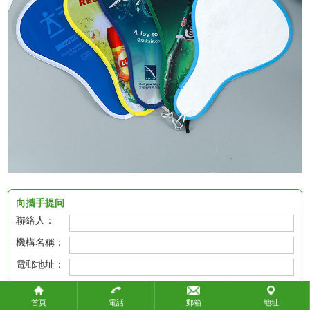
政府機構
教育團體
社會團體
關於攜手
關於攜手
聯繫我們
聯繫我們
付款方式
付款方式
向攜手提问
聯絡人：
常見問題
機構名稱：
產品標準
電郵地址：
知識產權
聯絡電話：
物流方式
首頁
電話
郵箱
地址
生產時間
我想查询：