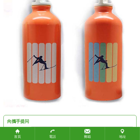
政府機構
教育團體
社會團體
關於攜手
關於攜手
聯繫我們
聯繫我們
付款方式
付款方式
常見問題
產品標準
向攜手提问
知識產權
聯絡人：
物流方式
首頁
電話
郵箱
地址
生產時間
機構名稱：