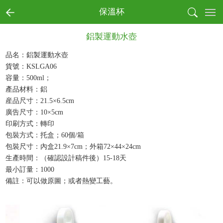
首页
保溫杯
全部商品分類
鋁製運動水壺
書寫
收納
品名：鋁製運動水壺
貨號：KSLGA06
戶外
容量：500ml；
電子
產品材料：鋁
生活
産品尺寸：21.5×6.5cm
健康
廣告尺寸：10×5cm
月曆
印刷方式：轉印
節慶
包裝方式：托盒；60個/箱
包裝尺寸：內盒21.9×7cm；外箱72×44×24cm
本真環保商務系列
生產時間：（確認設計稿件後）15-18天
文創產品
最小訂量：1000
備註：可以做原圖；或者熱變工藝。
成功案例
商業客戶
個人用戶