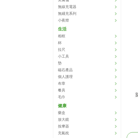
美膚儀
無線充電器
無綫充系列
小夜燈
生活
相框
杯
拉尺
小工具
墊
磁石產品
個人護理
布章
餐具
毛巾
健康
藥盒
放大鏡
按摩器
充氣枕