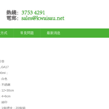
款方式
常見問題
最新消息
行壺
GA17
0ml；
：白色
：不銹鋼
12×30cm
4×6cm
：絲印
1個/禮盒；20個/箱