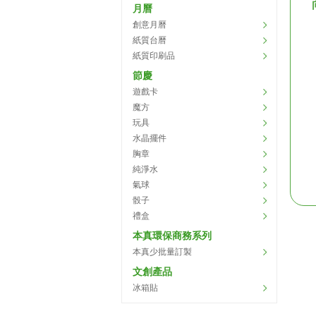
月曆
創意月曆
紙質台曆
紙質印刷品
節慶
遊戲卡
魔方
玩具
水晶擺件
胸章
純淨水
氣球
骰子
禮盒
本真環保商務系列
本真少批量訂製
文創產品
冰箱貼