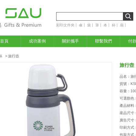
彩印文件夾
丨
傘
丨
袋
丨
筆
丨
本
丨
杯
丨
扇
丨
首頁
成功案例
關於攜手
聯繫我們
付
杯
> 旅行壺
旅行壺
品名：旅
貨號：KSL
容量：100
可選顏色
產品材料
産品尺寸：
廣告尺寸：
印刷方式
包裝方式：