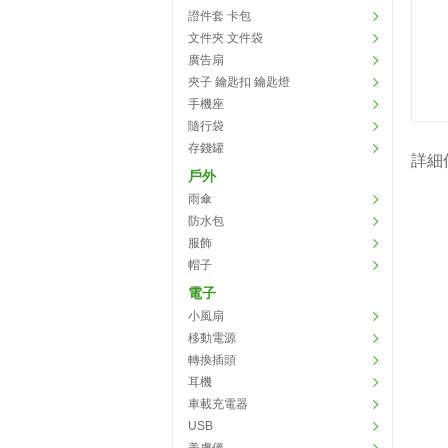
證件套 卡包
文件夾 文件袋
廣告扇
夾子 鑰匙扣 鑰匙燈
手機座
隨行袋
存錢罐
詳細
戶外
雨傘
防水包
服飾
帽子
電子
小風扇
移動電源
轉換插頭
耳機
車載充電器
USB