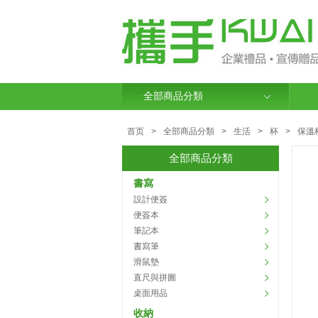
全部商品分類
首页
>
全部商品分類
>
生活
>
杯
>
保溫
全部商品分類
書寫
設計便簽
便簽本
筆記本
書寫筆
滑鼠墊
直尺與拼圖
桌面用品
收納